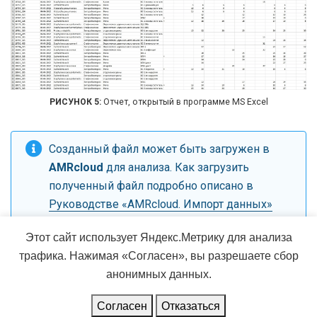
Отчет, открытый в программе MS Excel
Созданный файл может быть загружен в
AMRcloud
для анализа. Как загрузить
полученный файл подробно описано в
Руководстве «AMRcloud. Импорт данных»
Этот сайт использует Яндекс.Метрику для анализа
трафика. Нажимая «Согласен», вы разрешаете сбор
Обновлено 25 мая 2022
анонимных данных.
AMRcloud © 2026 · Powered by the
Academic theme
for
Hugo
.
Согласен
Отказаться